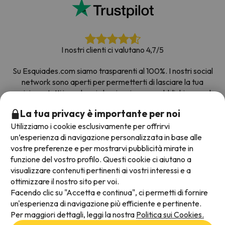
I nostri clienti ci valutano 4,7/5
Su Esquiades.com siamo trasparenti al 100%. I nostri social
network sono aperti per permetterti di lasciare la tua
opinione, tutti i sondaggi che riceviamo e pubblichiamo sul
web provengono da clienti reali.
La tua privacy è importante per noi
Prenota con fiducia
|
Più di 700.000 persone hanno
Utilizziamo i cookie esclusivamente per offrirvi
prenotato la loro settimana bianca con Esquiades.com
un’esperienza di navigazione personalizzata in base alle
vostre preferenze e per mostrarvi pubblicità mirate in
funzione del vostro profilo. Questi cookie ci aiutano a
visualizzare contenuti pertinenti ai vostri interessi e a
Metodi di pagamento disponibili
ottimizzare il nostro sito per voi.
Facendo clic su "Accetta e continua", ci permetti di fornire
un'esperienza di navigazione più efficiente e pertinente.
Per maggiori dettagli, leggi la nostra
Politica sui Cookies.