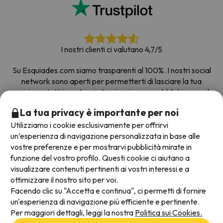
I nostri clienti ci valutano 4,7/5
Su Esquiades.com siamo trasparenti al 100%. I nostri social
network sono aperti per permetterti di lasciare la tua
opinione, tutti i sondaggi che riceviamo e pubblichiamo sul
web provengono da clienti reali.
La tua privacy è importante per noi
Prenota con fiducia
|
Più di 700.000 persone hanno
Utilizziamo i cookie esclusivamente per offrirvi
prenotato la loro settimana bianca con Esquiades.com
un’esperienza di navigazione personalizzata in base alle
vostre preferenze e per mostrarvi pubblicità mirate in
funzione del vostro profilo. Questi cookie ci aiutano a
visualizzare contenuti pertinenti ai vostri interessi e a
Metodi di pagamento disponibili
ottimizzare il nostro sito per voi.
Facendo clic su "Accetta e continua", ci permetti di fornire
un'esperienza di navigazione più efficiente e pertinente.
Per maggiori dettagli, leggi la nostra
Politica sui Cookies.