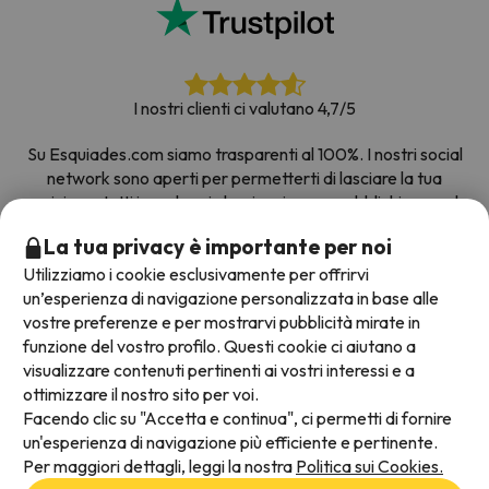
I nostri clienti ci valutano 4,7/5
Su Esquiades.com siamo trasparenti al 100%. I nostri social
network sono aperti per permetterti di lasciare la tua
opinione, tutti i sondaggi che riceviamo e pubblichiamo sul
web provengono da clienti reali.
La tua privacy è importante per noi
Prenota con fiducia
|
Più di 700.000 persone hanno
Utilizziamo i cookie esclusivamente per offrirvi
prenotato la loro settimana bianca con Esquiades.com
un’esperienza di navigazione personalizzata in base alle
vostre preferenze e per mostrarvi pubblicità mirate in
funzione del vostro profilo. Questi cookie ci aiutano a
visualizzare contenuti pertinenti ai vostri interessi e a
Metodi di pagamento disponibili
ottimizzare il nostro sito per voi.
Facendo clic su "Accetta e continua", ci permetti di fornire
un'esperienza di navigazione più efficiente e pertinente.
Per maggiori dettagli, leggi la nostra
Politica sui Cookies.