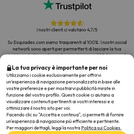
I nostri clienti ci valutano 4,7/5
Su Esquiades.com siamo trasparenti al 100%. I nostri social
network sono aperti per permetterti di lasciare la tua
opinione, tutti i sondaggi che riceviamo e pubblichiamo sul
web provengono da clienti reali.
La tua privacy è importante per noi
Prenota con fiducia
|
Più di 700.000 persone hanno
Utilizziamo i cookie esclusivamente per offrirvi
prenotato la loro settimana bianca con Esquiades.com
un’esperienza di navigazione personalizzata in base alle
vostre preferenze e per mostrarvi pubblicità mirate in
funzione del vostro profilo. Questi cookie ci aiutano a
visualizzare contenuti pertinenti ai vostri interessi e a
Metodi di pagamento disponibili
ottimizzare il nostro sito per voi.
Facendo clic su "Accetta e continua", ci permetti di fornire
un'esperienza di navigazione più efficiente e pertinente.
Per maggiori dettagli, leggi la nostra
Politica sui Cookies.