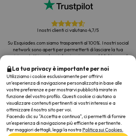
I nostri clienti ci valutano 4,7/5
Su Esquiades.com siamo trasparenti al 100%. I nostri social
network sono aperti per permetterti di lasciare la tua
opinione, tutti i sondaggi che riceviamo e pubblichiamo sul
web provengono da clienti reali.
La tua privacy è importante per noi
Prenota con fiducia
|
Più di 700.000 persone hanno
Utilizziamo i cookie esclusivamente per offrirvi
prenotato la loro settimana bianca con Esquiades.com
un’esperienza di navigazione personalizzata in base alle
vostre preferenze e per mostrarvi pubblicità mirate in
funzione del vostro profilo. Questi cookie ci aiutano a
visualizzare contenuti pertinenti ai vostri interessi e a
Metodi di pagamento disponibili
ottimizzare il nostro sito per voi.
Facendo clic su "Accetta e continua", ci permetti di fornire
un'esperienza di navigazione più efficiente e pertinente.
Per maggiori dettagli, leggi la nostra
Politica sui Cookies.