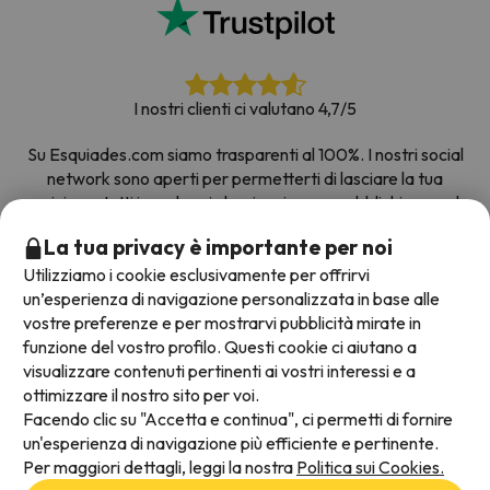
I nostri clienti ci valutano 4,7/5
Su Esquiades.com siamo trasparenti al 100%. I nostri social
network sono aperti per permetterti di lasciare la tua
opinione, tutti i sondaggi che riceviamo e pubblichiamo sul
web provengono da clienti reali.
La tua privacy è importante per noi
Prenota con fiducia
|
Più di 700.000 persone hanno
Utilizziamo i cookie esclusivamente per offrirvi
prenotato la loro settimana bianca con Esquiades.com
un’esperienza di navigazione personalizzata in base alle
vostre preferenze e per mostrarvi pubblicità mirate in
funzione del vostro profilo. Questi cookie ci aiutano a
visualizzare contenuti pertinenti ai vostri interessi e a
Metodi di pagamento disponibili
ottimizzare il nostro sito per voi.
Facendo clic su "Accetta e continua", ci permetti di fornire
un'esperienza di navigazione più efficiente e pertinente.
Per maggiori dettagli, leggi la nostra
Politica sui Cookies.