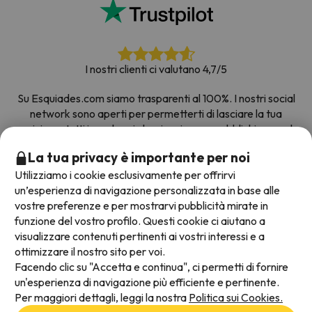
I nostri clienti ci valutano 4,7/5
Su Esquiades.com siamo trasparenti al 100%. I nostri social
network sono aperti per permetterti di lasciare la tua
opinione, tutti i sondaggi che riceviamo e pubblichiamo sul
web provengono da clienti reali.
La tua privacy è importante per noi
Prenota con fiducia
|
Più di 700.000 persone hanno
Utilizziamo i cookie esclusivamente per offrirvi
prenotato la loro settimana bianca con Esquiades.com
un’esperienza di navigazione personalizzata in base alle
vostre preferenze e per mostrarvi pubblicità mirate in
funzione del vostro profilo. Questi cookie ci aiutano a
visualizzare contenuti pertinenti ai vostri interessi e a
Metodi di pagamento disponibili
ottimizzare il nostro sito per voi.
Facendo clic su "Accetta e continua", ci permetti di fornire
un'esperienza di navigazione più efficiente e pertinente.
Per maggiori dettagli, leggi la nostra
Politica sui Cookies.