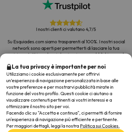
I nostri clienti ci valutano 4,7/5
Su Esquiades.com siamo trasparenti al 100%. I nostri social
network sono aperti per permetterti di lasciare la tua
opinione, tutti i sondaggi che riceviamo e pubblichiamo sul
web provengono da clienti reali.
La tua privacy è importante per noi
Prenota con fiducia
|
Più di 700.000 persone hanno
Utilizziamo i cookie esclusivamente per offrirvi
prenotato la loro settimana bianca con Esquiades.com
un’esperienza di navigazione personalizzata in base alle
vostre preferenze e per mostrarvi pubblicità mirate in
funzione del vostro profilo. Questi cookie ci aiutano a
visualizzare contenuti pertinenti ai vostri interessi e a
Metodi di pagamento disponibili
ottimizzare il nostro sito per voi.
Facendo clic su "Accetta e continua", ci permetti di fornire
un'esperienza di navigazione più efficiente e pertinente.
Per maggiori dettagli, leggi la nostra
Politica sui Cookies.