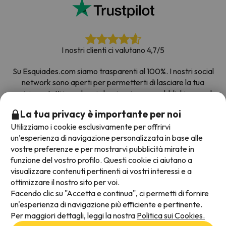
I nostri clienti ci valutano 4,7/5
Su Esquiades.com siamo trasparenti al 100%. I nostri social
network sono aperti per permetterti di lasciare la tua
opinione, tutti i sondaggi che riceviamo e pubblichiamo sul
web provengono da clienti reali.
La tua privacy è importante per noi
Prenota con fiducia
|
Più di 700.000 persone hanno
Utilizziamo i cookie esclusivamente per offrirvi
prenotato la loro settimana bianca con Esquiades.com
un’esperienza di navigazione personalizzata in base alle
vostre preferenze e per mostrarvi pubblicità mirate in
funzione del vostro profilo. Questi cookie ci aiutano a
visualizzare contenuti pertinenti ai vostri interessi e a
Metodi di pagamento disponibili
ottimizzare il nostro sito per voi.
Facendo clic su "Accetta e continua", ci permetti di fornire
un'esperienza di navigazione più efficiente e pertinente.
Per maggiori dettagli, leggi la nostra
Politica sui Cookies.