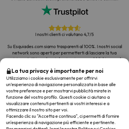
I nostri clienti ci valutano 4,7/5
Su Esquiades.com siamo trasparenti al 100%. I nostri social
network sono aperti per permetterti di lasciare la tua
opinione, tutti i sondaggi che riceviamo e pubblichiamo sul
web provengono da clienti reali.
La tua privacy è importante per noi
Prenota con fiducia
|
Più di 700.000 persone hanno
Utilizziamo i cookie esclusivamente per offrirvi
prenotato la loro settimana bianca con Esquiades.com
un’esperienza di navigazione personalizzata in base alle
vostre preferenze e per mostrarvi pubblicità mirate in
funzione del vostro profilo. Questi cookie ci aiutano a
visualizzare contenuti pertinenti ai vostri interessi e a
Metodi di pagamento disponibili
ottimizzare il nostro sito per voi.
Facendo clic su "Accetta e continua", ci permetti di fornire
un'esperienza di navigazione più efficiente e pertinente.
Per maggiori dettagli, leggi la nostra
Politica sui Cookies.