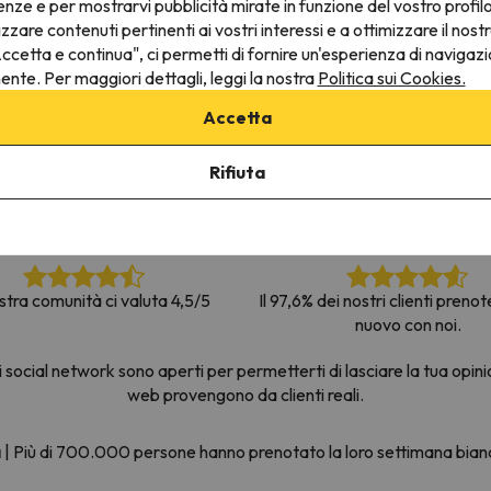
enze e per mostrarvi pubblicità mirate in funzione del vostro profil
la strada. Non appena troverà la bussola, tornerà.
izzare contenuti pertinenti ai vostri interessi e a ottimizzare il nostr
ccetta e continua", ci permetti di fornire un'esperienza di navigazi
nente. Per maggiori dettagli, leggi la nostra
Politica sui Cookies.
Accetta
Rifiuta
stra comunità ci valuta 4,5/5
Il 97,6% dei nostri clienti preno
nuovo con noi.
social network sono aperti per permetterti di lasciare la tua opini
web provengono da clienti reali.
a
|
Più di 700.000 persone hanno prenotato la loro settimana bia