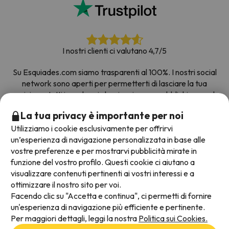
I nostri clienti ci valutano 4,7/5
Su Esquiades.com siamo trasparenti al 100%. I nostri social
network sono aperti per permetterti di lasciare la tua
opinione, tutti i sondaggi che riceviamo e pubblichiamo sul
web provengono da clienti reali.
La tua privacy è importante per noi
Prenota con fiducia
|
Più di 700.000 persone hanno
Utilizziamo i cookie esclusivamente per offrirvi
prenotato la loro settimana bianca con Esquiades.com
un’esperienza di navigazione personalizzata in base alle
vostre preferenze e per mostrarvi pubblicità mirate in
funzione del vostro profilo. Questi cookie ci aiutano a
visualizzare contenuti pertinenti ai vostri interessi e a
Metodi di pagamento disponibili
ottimizzare il nostro sito per voi.
Facendo clic su "Accetta e continua", ci permetti di fornire
un'esperienza di navigazione più efficiente e pertinente.
Per maggiori dettagli, leggi la nostra
Politica sui Cookies.