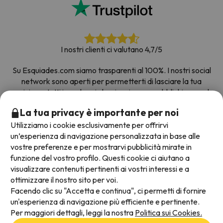
I nostri clienti ci valutano 4,7/5
Su Esquiades.com siamo trasparenti al 100%. I nostri social
network sono aperti per permetterti di lasciare la tua
opinione, tutti i sondaggi che riceviamo e pubblichiamo sul
web provengono da clienti reali.
La tua privacy è importante per noi
Prenota con fiducia
|
Più di 700.000 persone hanno
Utilizziamo i cookie esclusivamente per offrirvi
prenotato la loro settimana bianca con Esquiades.com
un’esperienza di navigazione personalizzata in base alle
vostre preferenze e per mostrarvi pubblicità mirate in
funzione del vostro profilo. Questi cookie ci aiutano a
visualizzare contenuti pertinenti ai vostri interessi e a
Metodi di pagamento disponibili
ottimizzare il nostro sito per voi.
Facendo clic su "Accetta e continua", ci permetti di fornire
un'esperienza di navigazione più efficiente e pertinente.
Per maggiori dettagli, leggi la nostra
Politica sui Cookies.