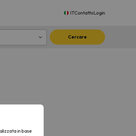
IT
Contatto
Login
Cercare
alizzata in base