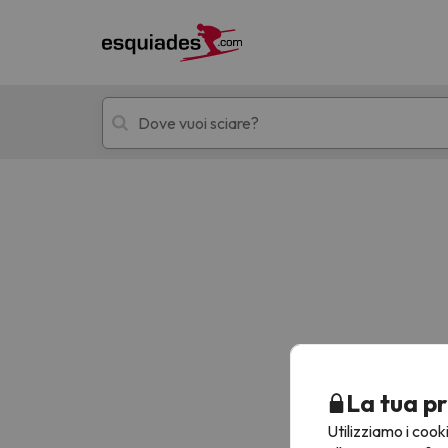
Hotel + skipass
Hotel di montagn
Ops, non abbiamo trovato alcun risultato corr
La tua pr
Utilizziamo i cook