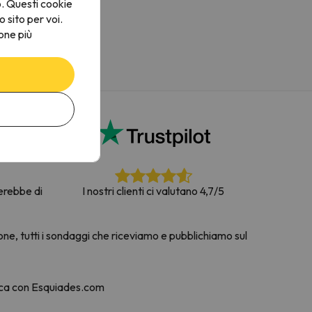
o. Questi cookie
o sito per voi.
one più
terebbe di
I nostri clienti ci valutano 4,7/5
one, tutti i sondaggi che riceviamo e pubblichiamo sul
nca con Esquiades.com