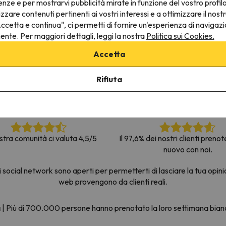
enze e per mostrarvi pubblicità mirate in funzione del vostro profil
la strada. Non appena troverà la bussola, tornerà.
izzare contenuti pertinenti ai vostri interessi e a ottimizzare il nostr
ccetta e continua", ci permetti di fornire un'esperienza di navigazi
nente. Per maggiori dettagli, leggi la nostra
Politica sui Cookies.
Accetta
Rifiuta
stra comunità ci valuta 4,5/5
Il 97,6% dei nostri clienti preno
nuovo con noi.
social network sono aperti per permetterti di lasciare la tua opini
web provengono da clienti reali.
a
|
Più di 700.000 persone hanno prenotato la loro settimana bia