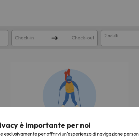
2 adulti
Check-in
Check-out
a
ispondente alla sua ricerca. Provare a modificare la destinazione.
ivacy è importante per noi
Stiamo cercando le migliori offerte di sci!
ie esclusivamente per offrirvi un’esperienza di navigazione person