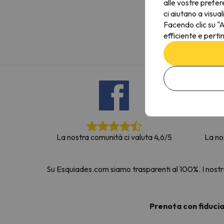
alle vostre prefer
Sembra che il nostro ricercatore abbia perso 
ci aiutano a visual
Facendo clic su "A
efficiente e perti
La nostra comunità ci valuta 4,6/5
La no
Su Esquiades.com siamo trasparenti al 100%. I nostri 
Prenota con fiduci