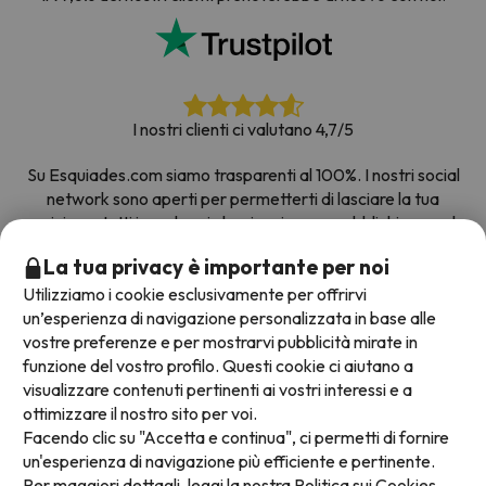
I nostri clienti ci valutano 4,7/5
Su Esquiades.com siamo trasparenti al 100%. I nostri social
network sono aperti per permetterti di lasciare la tua
opinione, tutti i sondaggi che riceviamo e pubblichiamo sul
web provengono da clienti reali.
La tua privacy è importante per noi
Prenota con fiducia
|
Più di 700.000 persone hanno
Utilizziamo i cookie esclusivamente per offrirvi
prenotato la loro settimana bianca con Esquiades.com
un’esperienza di navigazione personalizzata in base alle
vostre preferenze e per mostrarvi pubblicità mirate in
funzione del vostro profilo. Questi cookie ci aiutano a
visualizzare contenuti pertinenti ai vostri interessi e a
Metodi di pagamento disponibili
ottimizzare il nostro sito per voi.
Facendo clic su "Accetta e continua", ci permetti di fornire
un'esperienza di navigazione più efficiente e pertinente.
Per maggiori dettagli, leggi la nostra
Politica sui Cookies.