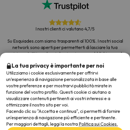
I nostri clienti ci valutano 4,7/5
Su Esquiades.com siamo trasparenti al 100%. I nostri social
network sono aperti per permetterti di lasciare la tua
opinione, tutti i sondaggi che riceviamo e pubblichiamo sul
web provengono da clienti reali.
La tua privacy è importante per noi
Prenota con fiducia
|
Più di 700.000 persone hanno
Utilizziamo i cookie esclusivamente per offrirvi
prenotato la loro settimana bianca con Esquiades.com
un’esperienza di navigazione personalizzata in base alle
vostre preferenze e per mostrarvi pubblicità mirate in
funzione del vostro profilo. Questi cookie ci aiutano a
visualizzare contenuti pertinenti ai vostri interessi e a
Metodi di pagamento disponibili
ottimizzare il nostro sito per voi.
Facendo clic su "Accetta e continua", ci permetti di fornire
un'esperienza di navigazione più efficiente e pertinente.
Per maggiori dettagli, leggi la nostra
Politica sui Cookies.