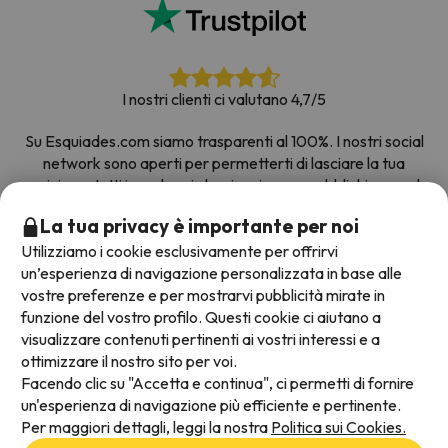
I nostri clienti ci valutano 4,7/5
Su Esquiades.com siamo trasparenti al 100%. I nostri social
network sono aperti per permetterti di lasciare la tua
opinione, tutti i sondaggi che riceviamo e pubblichiamo sul
web provengono da clienti reali.
La tua privacy è importante per noi
Prenota con fiducia
|
Più di 700.000 persone hanno
Utilizziamo i cookie esclusivamente per offrirvi
prenotato la loro settimana bianca con Esquiades.com
un’esperienza di navigazione personalizzata in base alle
vostre preferenze e per mostrarvi pubblicità mirate in
funzione del vostro profilo. Questi cookie ci aiutano a
visualizzare contenuti pertinenti ai vostri interessi e a
Metodi di pagamento disponibili
ottimizzare il nostro sito per voi.
Facendo clic su "Accetta e continua", ci permetti di fornire
un'esperienza di navigazione più efficiente e pertinente.
Per maggiori dettagli, leggi la nostra
Politica sui Cookies.