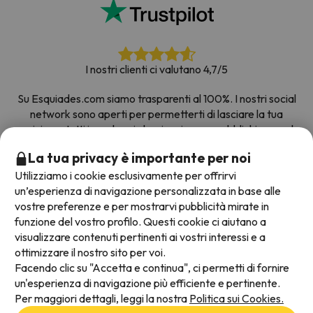
I nostri clienti ci valutano 4,7/5
Su Esquiades.com siamo trasparenti al 100%. I nostri social
network sono aperti per permetterti di lasciare la tua
opinione, tutti i sondaggi che riceviamo e pubblichiamo sul
web provengono da clienti reali.
La tua privacy è importante per noi
Prenota con fiducia
|
Più di 700.000 persone hanno
Utilizziamo i cookie esclusivamente per offrirvi
prenotato la loro settimana bianca con Esquiades.com
un’esperienza di navigazione personalizzata in base alle
vostre preferenze e per mostrarvi pubblicità mirate in
funzione del vostro profilo. Questi cookie ci aiutano a
visualizzare contenuti pertinenti ai vostri interessi e a
Metodi di pagamento disponibili
ottimizzare il nostro sito per voi.
Facendo clic su "Accetta e continua", ci permetti di fornire
un'esperienza di navigazione più efficiente e pertinente.
Per maggiori dettagli, leggi la nostra
Politica sui Cookies.