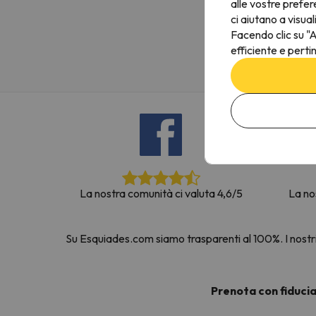
alle vostre prefer
Sembra che il nostro ricercatore abbia perso 
ci aiutano a visual
Facendo clic su "A
efficiente e perti
La nostra comunità ci valuta 4,6/5
La no
Su Esquiades.com siamo trasparenti al 100%. I nostri 
Prenota con fiduci