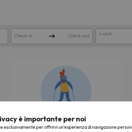
4 adulti
Check-in
Check-out
a
ispondente alla sua ricerca. Provare a modificare la destinazione.
ivacy è importante per noi
Stiamo cercando le migliori offerte di sci!
ie esclusivamente per offrirvi un’esperienza di navigazione person