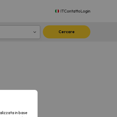
IT
Contatto
Login
Cercare
alizzata in base