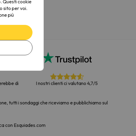
o. Questi cookie
o sito per voi.
one più
terebbe di
I nostri clienti ci valutano 4,7/5
one, tutti i sondaggi che riceviamo e pubblichiamo sul
nca con Esquiades.com