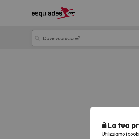
Hotel + skipass
Hotel di montagn
Ops, non abbiamo trovato alcun risultato corr
La tua pr
Utilizziamo i cook