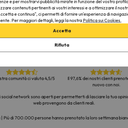
enze e per mostrarvi pubblicità mirate in funzione del vostro profil
la strada. Non appena troverà la bussola, tornerà.
izzare contenuti pertinenti ai vostri interessi e a ottimizzare il nostr
ccetta e continua", ci permetti di fornire un'esperienza di navigazi
nente. Per maggiori dettagli, leggi la nostra
Politica sui Cookies.
Accetta
Rifiuta
stra comunità ci valuta 4,5/5
Il 97,6% dei nostri clienti preno
nuovo con noi.
social network sono aperti per permetterti di lasciare la tua opini
web provengono da clienti reali.
a
|
Più di 700.000 persone hanno prenotato la loro settimana bia