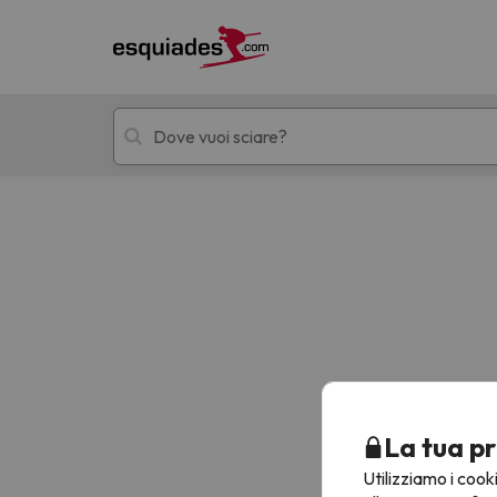
Hotel + skipass
Hotel di montagn
Ops, non abbiamo trovato alcun risultato corr
La tua pr
Utilizziamo i cook