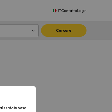
IT
Contatto
Login
Cercare
alizzata in base