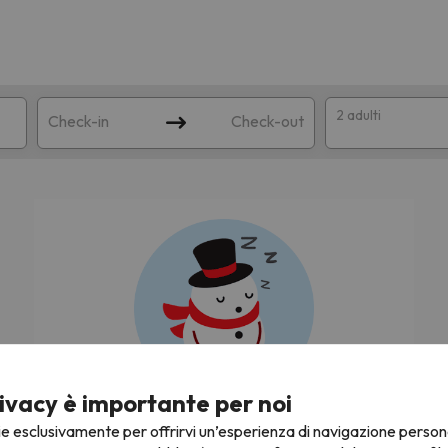
2 adulti
Check-in
Check-out
a
ispondente alla sua ricerca. Provare a modificare la destinazione.
ivacy è importante per noi
Stiamo cercando le migliori offerte di sci!
ie esclusivamente per offrirvi un’esperienza di navigazione person