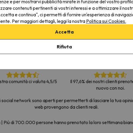
enze e per mostrarvi pubblicità mirate in funzione del vostro profil
la strada. Non appena troverà la bussola, tornerà.
izzare contenuti pertinenti ai vostri interessi e a ottimizzare il nostr
ccetta e continua", ci permetti di fornire un'esperienza di navigazi
nente. Per maggiori dettagli, leggi la nostra
Politica sui Cookies.
Accetta
Rifiuta
stra comunità ci valuta 4,5/5
Il 97,6% dei nostri clienti preno
nuovo con noi.
social network sono aperti per permetterti di lasciare la tua opini
web provengono da clienti reali.
a
|
Più di 700.000 persone hanno prenotato la loro settimana bia