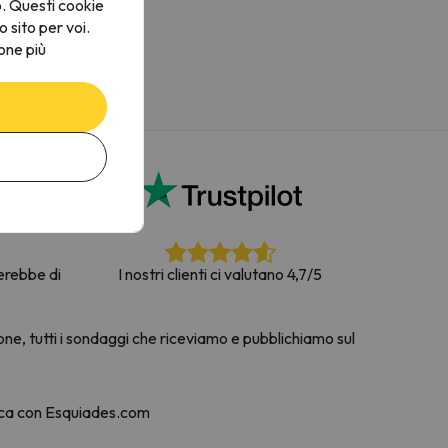
o. Questi cookie
o sito per voi.
one più
terebbe di
I nostri clienti ci valutano 4,7/5
one, tutti i sondaggi che riceviamo e pubblichiamo sul
nca con Esquiades.com