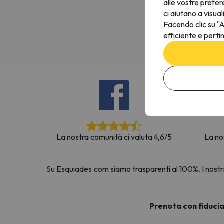
alle vostre prefer
Sembra che il nostro ricercatore abbia perso 
ci aiutano a visual
Facendo clic su "A
efficiente e perti
La nostra comunità ci valuta 4,6/5
La no
Su Esquiades.com siamo trasparenti al 100%. I nostri 
Prenota con fiduci