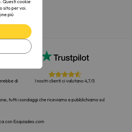
o. Questi cookie
o sito per voi.
one più
terebbe di
I nostri clienti ci valutano 4,7/5
one, tutti i sondaggi che riceviamo e pubblichiamo sul
nca con Esquiades.com