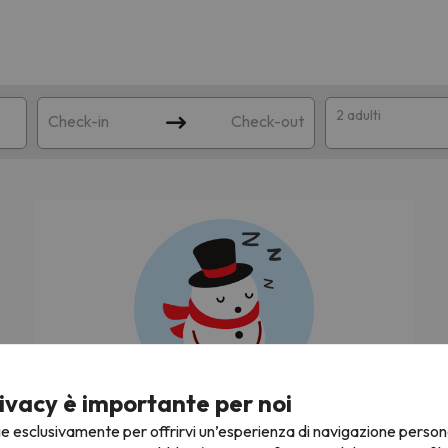
2 adulti
Check-in
Check-out
a
ispondente alla sua ricerca. Provare a modificare la destinazione.
ivacy è importante per noi
Stiamo cercando le migliori offerte di sci!
ie esclusivamente per offrirvi un’esperienza di navigazione person