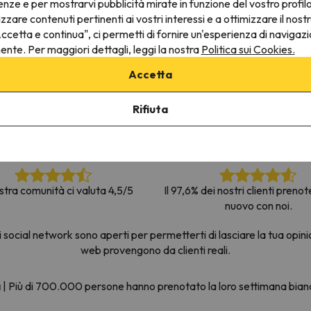
enze e per mostrarvi pubblicità mirate in funzione del vostro profil
la strada. Non appena troverà la bussola, tornerà.
izzare contenuti pertinenti ai vostri interessi e a ottimizzare il nostr
ccetta e continua", ci permetti di fornire un'esperienza di navigazi
nente. Per maggiori dettagli, leggi la nostra
Politica sui Cookies.
Accetta
Rifiuta
stra comunità ci valuta 4,5/5
Il 97,6% dei nostri clienti preno
nuovo con noi.
social network sono aperti per permetterti di lasciare la tua opini
web provengono da clienti reali.
a
|
Più di 700.000 persone hanno prenotato la loro settimana bia