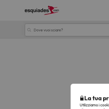
Hotel + skipass
Hotel di montagn
Ops, non abbiamo trovato alcun risultato corr
La tua pr
Utilizziamo i cook