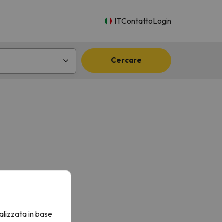
IT
Contatto
Login
Cercare
alizzata in base