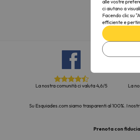
alle vostre prefer
Sembra che il nostro ricercatore abbia perso 
ci aiutano a visual
Facendo clic su "A
efficiente e perti
La nostra comunità ci valuta 4,6/5
La no
Su Esquiades.com siamo trasparenti al 100%. I nostri 
Prenota con fiduci