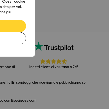
o. Questi cookie
o sito per voi.
one più
terebbe di
I nostri clienti ci valutano 4,7/5
one, tutti i sondaggi che riceviamo e pubblichiamo sul
nca con Esquiades.com