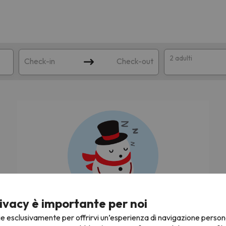
2 adulti
Check-in
Check-out
a
ispondente alla sua ricerca. Provare a modificare la destinazione.
ivacy è importante per noi
Stiamo cercando le migliori offerte di sci!
ie esclusivamente per offrirvi un’esperienza di navigazione person