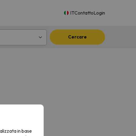
IT
Contatto
Login
Cercare
alizzata in base