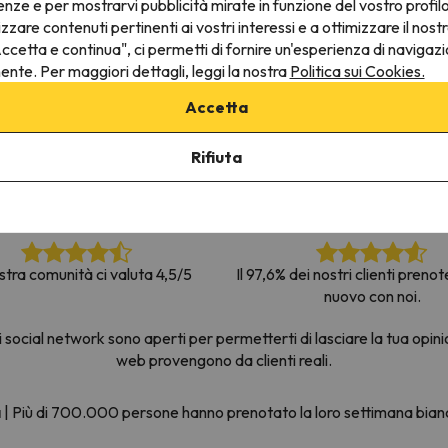
enze e per mostrarvi pubblicità mirate in funzione del vostro profil
la strada. Non appena troverà la bussola, tornerà.
izzare contenuti pertinenti ai vostri interessi e a ottimizzare il nostr
ccetta e continua", ci permetti di fornire un'esperienza di navigazi
nente. Per maggiori dettagli, leggi la nostra
Politica sui Cookies.
Accetta
Rifiuta
stra comunità ci valuta 4,5/5
Il 97,6% dei nostri clienti preno
nuovo con noi.
social network sono aperti per permetterti di lasciare la tua opini
web provengono da clienti reali.
a
|
Più di 700.000 persone hanno prenotato la loro settimana bia