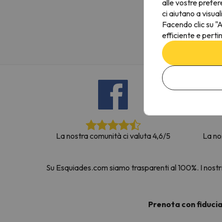
alle vostre prefer
Sembra che il nostro ricercatore abbia perso 
ci aiutano a visual
Facendo clic su "A
efficiente e perti
La nostra comunità ci valuta 4,6/5
La no
Su Esquiades.com siamo trasparenti al 100%. I nostri 
Prenota con fiduci