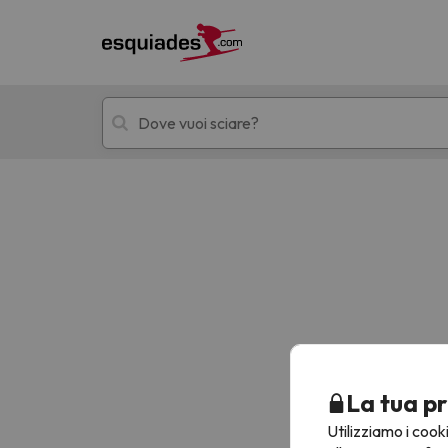
Hotel + skipass
Hotel di montagn
Ops, non abbiamo trovato alcun risultato corr
La tua pr
Utilizziamo i cook