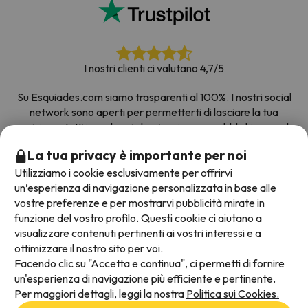
I nostri clienti ci valutano 4,7/5
Su Esquiades.com siamo trasparenti al 100%. I nostri social
network sono aperti per permetterti di lasciare la tua
opinione, tutti i sondaggi che riceviamo e pubblichiamo sul
web provengono da clienti reali.
La tua privacy è importante per noi
Prenota con fiducia
|
Più di 700.000 persone hanno
Utilizziamo i cookie esclusivamente per offrirvi
prenotato la loro settimana bianca con Esquiades.com
un’esperienza di navigazione personalizzata in base alle
vostre preferenze e per mostrarvi pubblicità mirate in
funzione del vostro profilo. Questi cookie ci aiutano a
visualizzare contenuti pertinenti ai vostri interessi e a
Metodi di pagamento disponibili
ottimizzare il nostro sito per voi.
Facendo clic su "Accetta e continua", ci permetti di fornire
un'esperienza di navigazione più efficiente e pertinente.
Per maggiori dettagli, leggi la nostra
Politica sui Cookies.