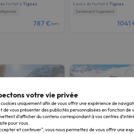
 de forfait à
Tignes
6 jours de forfait à
Tignes
-déjeuner
Seulement logement
787 €
1041 
/pers.
ectons votre vie privée
s cookies uniquement afin de vous offrir une expérience de naviga
t de vous présenter des publicités personnalisées en fonction de vo
ettent d’afficher du contenu correspondant à vos centres d’intér
ence Club MMV L'Altaviva
Résidence Village Mont
site pour vous.
Accepter et continuer", vous nous permettez de vous offrir une ex
es
Tignes