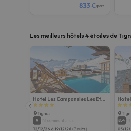
833 €
/pers.
Les meilleurs hôtels 4 étoiles de Tig
Hotel Les Campanules Les Etincelles Collection
Tignes
Tign
9
8.4
141 commentaires
11
12/12/26 à 19/12/26
(7 nuits)
05/12/