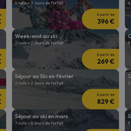
4 nuits + 3 Jours de forfait
4
e
À partir de
€
396 €
Week-end au ski
O
2 nuits + 2 Jours de forfait
5
e
À partir de
€
269 €
Séjour au Ski en février
S
2 nuits + 2 Jours de forfait
2
e
À partir de
€
829 €
Séjour au ski en mars
S
7 nuits + 6 Jours de forfait
5