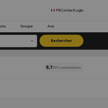
FR
Contact
Login
ions
Groupe
Avis
Rechercher
8.7
595 commentaires
n.