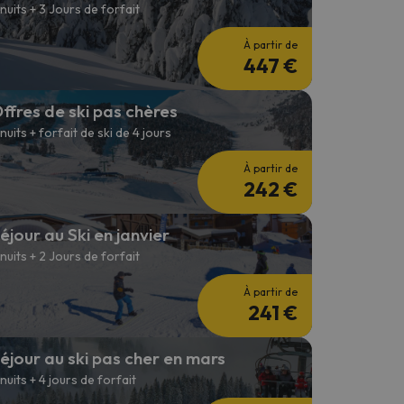
 nuits + 3 Jours de forfait
À partir de
447 €
ffres de ski pas chères
 nuits + forfait de ski de 4 jours
À partir de
242 €
éjour au Ski en janvier
 nuits + 2 Jours de forfait
À partir de
241 €
éjour au ski pas cher en mars
 nuits + 4 jours de forfait