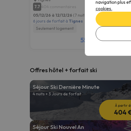
navigation plus ef
7.7
8.5
404 commentaires
71
cookies.
05/12/26 à 12/12/26
(7 nuits)
05/12/
6 jours de forfait à
Tignes
6 jours
Seulement logement
Seule
551 €
/pers.
Offres hôtel + forfait ski
Séjour Ski Dernière Minute
4 nuits + 3 Jours de forfait
À partir d
404 
Séjour Ski Nouvel An