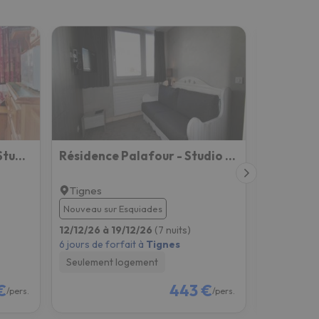
Résidence Le Palafour - Studio 2 personnes à Tignes au pied des pistes, des commerces, de l'ESF et d
Résidence Palafour - Studio 2 - Rénové, confortable - nord vue montagne MAE-3402
Tignes
Tignes
Nouveau sur Esquiades
Nouveau su
12/12/26 à 19/12/26
(7 nuits)
12/12/26 à
6 jours de forfait à
Tignes
6 jours de f
Seulement logement
Seulement
€
443 €
/pers.
/pers.