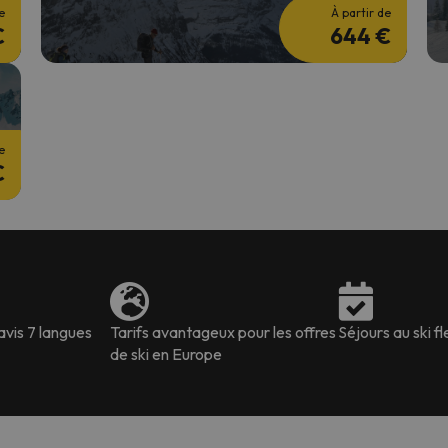
e
À partir de
€
644 €
e
€
avis 7 langues
Tarifs avantageux pour les offres
Séjours au ski fl
de ski en Europe