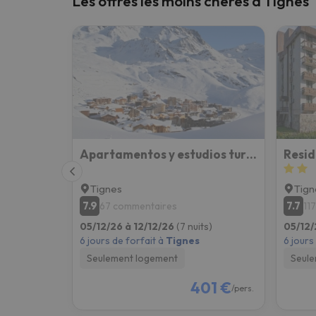
Les offres les moins chères à Tignes
Il semble que notre chercheur se soit égaré. Dè
Apartamentos y estudios turísticos en Le Lac (Tignes) Roc Blanc Inm
Resid
Tignes
Tign
7.9
7.7
67 commentaires
11
05/12/26 à 12/12/26
(7 nuits)
05/12/
6 jours de forfait à
Tignes
6 jours
Seulement logement
Seule
401 €
/pers.