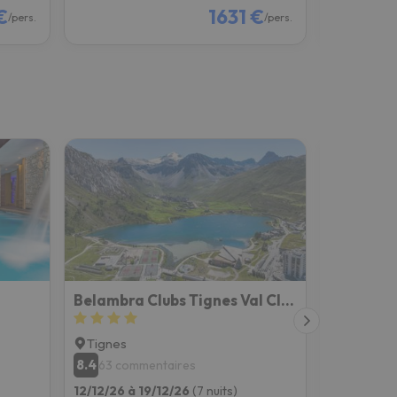
€
1631 €
/pers.
/pers.
Belambra Clubs Tignes Val Claret
Tignes
Tignes
8.4
8.5
63 commentaires
1930 c
12/12/26 à 19/12/26
(7 nuits)
12/12/26 à