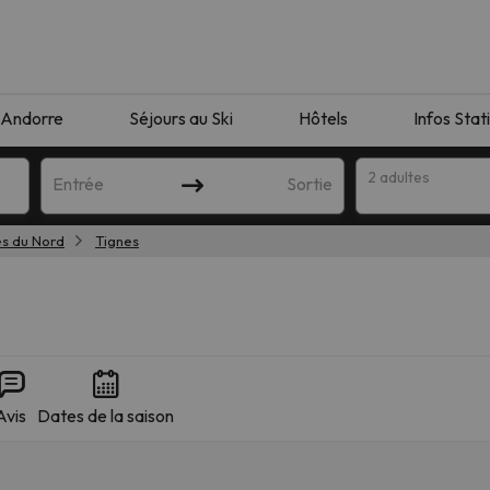
Andorre
Séjours au Ski
Hôtels
Infos Stat
2 adultes
Entrée
Sortie
es du Nord
Tignes
Avis
Dates de la saison
orrespondant à votre recherche. Essayez de modifier la destinatio