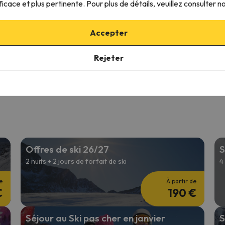
ficace et plus pertinente. Pour plus de détails, veuillez consulter n
8.1
7 commentaires
568 commentaires
26 à 12/12/26
(7 nuits)
05/12/26 à 12/12/26
(7 nuits)
Accepter
 de forfait à
Tignes
6 jours de forfait à
Tignes
ment logement
Seulement logement
Rejeter
561 €
631 
/pers.
Offres de ski 26/27
S
2 nuits + 2 jours de forfait de ski
4
e
À partir de
€
190 €
Séjour au Ski pas cher en janvier
S