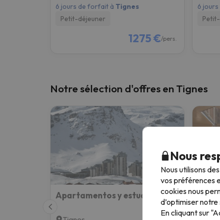
6 jours de forfait à
Tignes
6 jours
Petit-déjeuner
Petit
1275 €
/pers.
Notre sélection d'offres en Tignes
Nous resp
Nous utilisons de
vos préférences e
cookies nous perm
Apartamentos y estudios turísticos en Val Claret (Tignes)
Résid
d’optimiser notre 
En cliquant sur "
Tignes
Tign