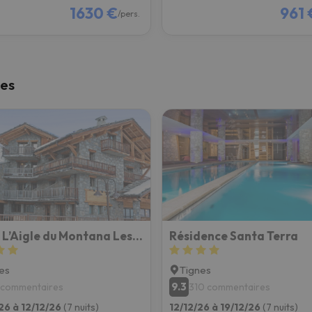
1630 €
961 
/pers.
nes
Hotel L’Aigle du Montana Les Etincelles Collection
Résidence Santa Terra
es
Tignes
9.3
1 commentaires
310 commentaires
26 à 12/12/26
(7 nuits)
12/12/26 à 19/12/26
(7 nuits)