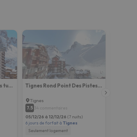
Apartamentos superiores turísticos en Val Claret
Tignes Rond Point Des Pistes Vue Panoramique Au Soleil
Tignes
Tignes
7.5
6.6
34 commentaires
29 com
05/12/26 à 12/12/26
(7 nuits)
05/12/26 à
6 jours de forfait à
Tignes
6 jours de f
Seulement logement
Seulement