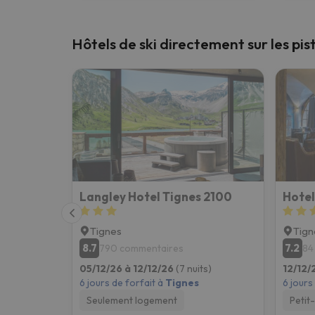
Hôtels de ski directement sur les pis
Langley Hotel Tignes 2100
Hotel
Tignes
Tign
8.7
7.2
790 commentaires
84
05/12/26 à 12/12/26
(7 nuits)
12/12/
6 jours de forfait à
Tignes
6 jours
Seulement logement
Petit