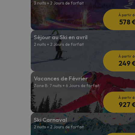
3 nuits + 2 Jours de forfait
À partir d
578 
Séjour au Ski en avril
2 nuits + 2 Jours de forfait
À partir d
249 
Vacances de Février
Zone B: 7 nuits + 6 Jours de forfait
À partir d
927 
Ski Carnaval
2 nuits + 2 Jours de forfait