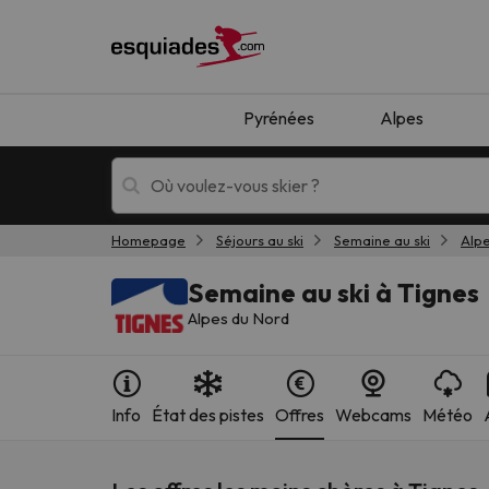
Pyrénées
Alpes
Homepage
Séjours au ski
Semaine au ski
Alp
Séjours au ski
Séjours montagne
Semaine au ski à Tignes
Alpes du Nord
Info
État des pistes
Offres
Webcams
Météo
Oups, nous n'avons pas trouvé de résultats c