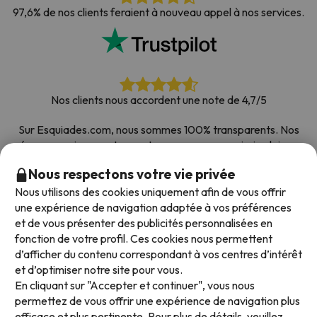
97,6% de nos clients feraient à nouveau appel à nos services.
Nos clients nous accordent une note de 4,7/5
Sur Esquiades.com, nous sommes 100% transparents. Nos
réseaux sociaux sont ouverts pour que vous puissiez laisser
votre avis, toutes les enquêtes que nous recevons et publions
Nous respectons votre vie privée
sur le web proviennent de vrais clients.
Nous utilisons des cookies uniquement afin de vous offrir
Comptez sur nous
|
Plus de 700 000 personnes ont
une expérience de navigation adaptée à vos préférences
réservé leur séjour au ski avec Esquiades.com
et de vous présenter des publicités personnalisées en
fonction de votre profil. Ces cookies nous permettent
d’afficher du contenu correspondant à vos centres d’intérêt
et d’optimiser notre site pour vous.
Modes de paiement disponibles
En cliquant sur "Accepter et continuer", vous nous
permettez de vous offrir une expérience de navigation plus
efficace et plus pertinente. Pour plus de détails, veuillez