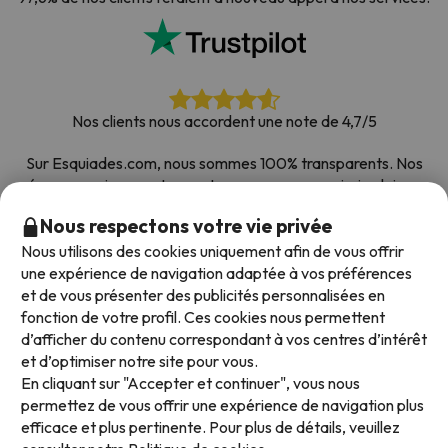
Nos clients nous accordent une note de 4,7/5
Sur Esquiades.com, nous sommes 100% transparents. Nos
réseaux sociaux sont ouverts pour que vous puissiez laisser
votre avis, toutes les enquêtes que nous recevons et publions
Nous respectons votre vie privée
sur le web proviennent de vrais clients.
Nous utilisons des cookies uniquement afin de vous offrir
Comptez sur nous
|
Plus de 700 000 personnes ont
une expérience de navigation adaptée à vos préférences
réservé leur séjour au ski avec Esquiades.com
et de vous présenter des publicités personnalisées en
fonction de votre profil. Ces cookies nous permettent
d’afficher du contenu correspondant à vos centres d’intérêt
et d’optimiser notre site pour vous.
Modes de paiement disponibles
En cliquant sur "Accepter et continuer", vous nous
permettez de vous offrir une expérience de navigation plus
efficace et plus pertinente. Pour plus de détails, veuillez