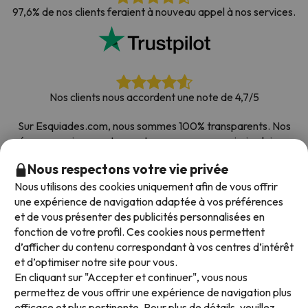
97,6% de nos clients feraient à nouveau appel à nos services.
Nos clients nous accordent une note de 4,7/5
Sur Esquiades.com, nous sommes 100% transparents. Nos
réseaux sociaux sont ouverts pour que vous puissiez laisser
votre avis, toutes les enquêtes que nous recevons et publions
Nous respectons votre vie privée
sur le web proviennent de vrais clients.
Nous utilisons des cookies uniquement afin de vous offrir
Comptez sur nous
|
Plus de 700 000 personnes ont
une expérience de navigation adaptée à vos préférences
réservé leur séjour au ski avec Esquiades.com
et de vous présenter des publicités personnalisées en
fonction de votre profil. Ces cookies nous permettent
d’afficher du contenu correspondant à vos centres d’intérêt
et d’optimiser notre site pour vous.
Modes de paiement disponibles
En cliquant sur "Accepter et continuer", vous nous
permettez de vous offrir une expérience de navigation plus
efficace et plus pertinente. Pour plus de détails, veuillez