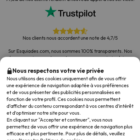
Nos clients nous accordent une note de 4,7/5
Sur Esquiades.com, nous sommes 100% transparents. Nos
réseaux sociaux sont ouverts pour que vous puissiez laisser
votre avis, toutes les enquêtes que nous recevons et publions
Nous respectons votre vie privée
sur le web proviennent de vrais clients.
Nous utilisons des cookies uniquement afin de vous offrir
Comptez sur nous
|
Plus de 700 000 personnes ont
une expérience de navigation adaptée à vos préférences
réservé leur séjour au ski avec Esquiades.com
et de vous présenter des publicités personnalisées en
fonction de votre profil. Ces cookies nous permettent
d’afficher du contenu correspondant à vos centres d’intérêt
et d’optimiser notre site pour vous.
Modes de paiement disponibles
En cliquant sur "Accepter et continuer", vous nous
permettez de vous offrir une expérience de navigation plus
efficace et plus pertinente. Pour plus de détails, veuillez