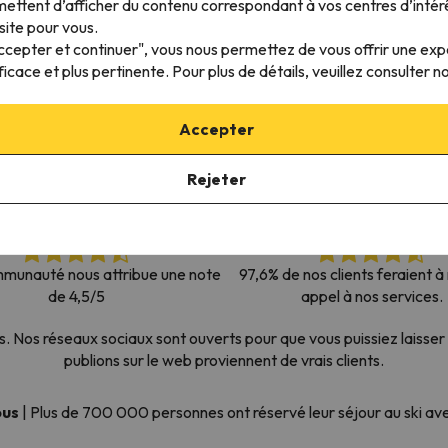
ettent d’afficher du contenu correspondant à vos centres d’intér
s qu'il aura retrouvé sa boussole, il reviendra.
site pour vous.
Accepter et continuer", vous nous permettez de vous offrir une ex
ficace et plus pertinente. Pour plus de détails, veuillez consulter n
Accepter
Rejeter
munauté nous attribue une note
97,6% de nos clients feraient 
de 4,5/5
appel à nos services.
os réseaux sociaux sont ouverts pour que vous puissiez laisser 
publions sur le web proviennent de vrais clients.
ous
|
Plus de 700 000 personnes ont réservé leur séjour au ski a