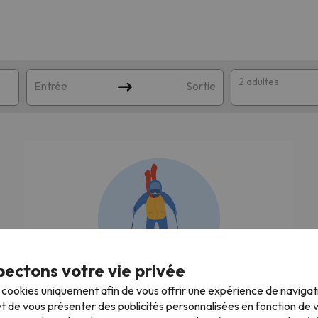
2 adultes
Entrée
Sortie
ectons votre vie privée
orrespondant à votre recherche. Essayez de modifier la destinatio
s cookies uniquement afin de vous offrir une expérience de naviga
Nous recherchons les meilleures vacances
t de vous présenter des publicités personnalisées en fonction de vo
au ski !