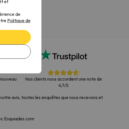
êt et
périence de
otre
Politique de
à nouveau
Nos clients nous accordent une note de
4,7/5
votre avis, toutes les enquêtes que nous recevons et
vec Esquiades.com