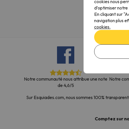
cookies nous perm
Il semble que notre chercheur se soit égaré. Dè
d’optimiser notre 
En cliquant sur "
navigation plus ef
cookies.
Notre communauté nous attribue une note
Notre com
de 4,6/5
Sur Esquiades.com, nous sommes 100% transparents. N
Comptez sur n