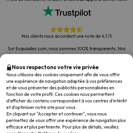
Nos clients nous accordent une note de 4,7/5
Sur Esquiades.com, nous sommes 100% transparents. Nos
réseaux sociaux sont ouverts pour que vous puissiez laisser
votre avis, toutes les enquêtes que nous recevons et publions
Nous respectons votre vie privée
sur le web proviennent de vrais clients.
Nous utilisons des cookies uniquement afin de vous offrir
Comptez sur nous
|
Plus de 700 000 personnes ont
une expérience de navigation adaptée à vos préférences
réservé leur séjour au ski avec Esquiades.com
et de vous présenter des publicités personnalisées en
fonction de votre profil. Ces cookies nous permettent
d’afficher du contenu correspondant à vos centres d’intérêt
et d’optimiser notre site pour vous.
Modes de paiement disponibles
En cliquant sur "Accepter et continuer", vous nous
permettez de vous offrir une expérience de navigation plus
efficace et plus pertinente. Pour plus de détails, veuillez