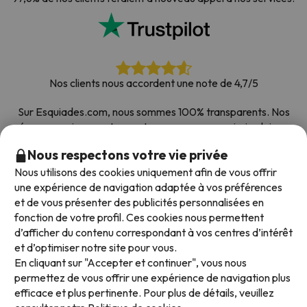
Nos clients nous accordent une note de 4,7/5
Sur Esquiades.com, nous sommes 100% transparents. Nos
réseaux sociaux sont ouverts pour que vous puissiez laisser
votre avis, toutes les enquêtes que nous recevons et publions
Nous respectons votre vie privée
sur le web proviennent de vrais clients.
Nous utilisons des cookies uniquement afin de vous offrir
Comptez sur nous
|
Plus de 700 000 personnes ont
une expérience de navigation adaptée à vos préférences
réservé leur séjour au ski avec Esquiades.com
et de vous présenter des publicités personnalisées en
fonction de votre profil. Ces cookies nous permettent
d’afficher du contenu correspondant à vos centres d’intérêt
et d’optimiser notre site pour vous.
Modes de paiement disponibles
En cliquant sur "Accepter et continuer", vous nous
permettez de vous offrir une expérience de navigation plus
efficace et plus pertinente. Pour plus de détails, veuillez