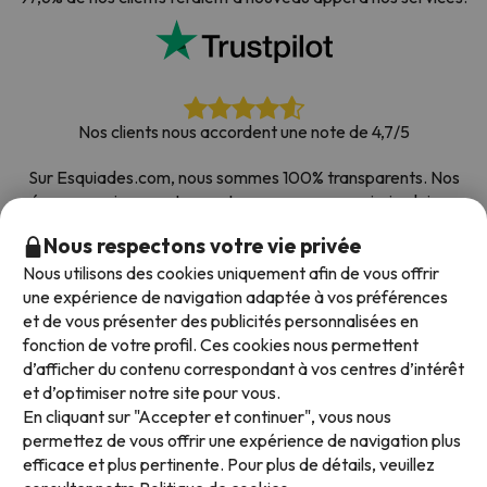
Nos clients nous accordent une note de 4,7/5
Sur Esquiades.com, nous sommes 100% transparents. Nos
réseaux sociaux sont ouverts pour que vous puissiez laisser
votre avis, toutes les enquêtes que nous recevons et publions
Nous respectons votre vie privée
sur le web proviennent de vrais clients.
Nous utilisons des cookies uniquement afin de vous offrir
Comptez sur nous
|
Plus de 700 000 personnes ont
une expérience de navigation adaptée à vos préférences
réservé leur séjour au ski avec Esquiades.com
et de vous présenter des publicités personnalisées en
fonction de votre profil. Ces cookies nous permettent
d’afficher du contenu correspondant à vos centres d’intérêt
et d’optimiser notre site pour vous.
Modes de paiement disponibles
En cliquant sur "Accepter et continuer", vous nous
permettez de vous offrir une expérience de navigation plus
efficace et plus pertinente. Pour plus de détails, veuillez