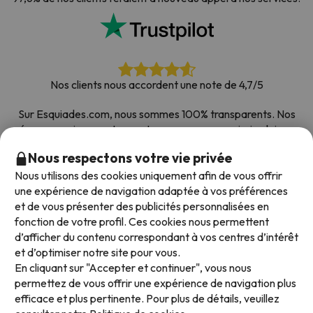
Nos clients nous accordent une note de 4,7/5
Sur Esquiades.com, nous sommes 100% transparents. Nos
réseaux sociaux sont ouverts pour que vous puissiez laisser
votre avis, toutes les enquêtes que nous recevons et publions
Nous respectons votre vie privée
sur le web proviennent de vrais clients.
Nous utilisons des cookies uniquement afin de vous offrir
Comptez sur nous
|
Plus de 700 000 personnes ont
une expérience de navigation adaptée à vos préférences
réservé leur séjour au ski avec Esquiades.com
et de vous présenter des publicités personnalisées en
fonction de votre profil. Ces cookies nous permettent
d’afficher du contenu correspondant à vos centres d’intérêt
et d’optimiser notre site pour vous.
Modes de paiement disponibles
En cliquant sur "Accepter et continuer", vous nous
permettez de vous offrir une expérience de navigation plus
efficace et plus pertinente. Pour plus de détails, veuillez