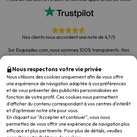
Nos clients nous accordent une note de 4,7/5
Sur Esquiades.com, nous sommes 100% transparents. Nos
réseaux sociaux sont ouverts pour que vous puissiez laisser
votre avis, toutes les enquêtes que nous recevons et publions
Nous respectons votre vie privée
sur le web proviennent de vrais clients.
Nous utilisons des cookies uniquement afin de vous offrir
Comptez sur nous
|
Plus de 700 000 personnes ont
une expérience de navigation adaptée à vos préférences
réservé leur séjour au ski avec Esquiades.com
et de vous présenter des publicités personnalisées en
fonction de votre profil. Ces cookies nous permettent
d’afficher du contenu correspondant à vos centres d’intérêt
et d’optimiser notre site pour vous.
Modes de paiement disponibles
En cliquant sur "Accepter et continuer", vous nous
permettez de vous offrir une expérience de navigation plus
efficace et plus pertinente. Pour plus de détails, veuillez