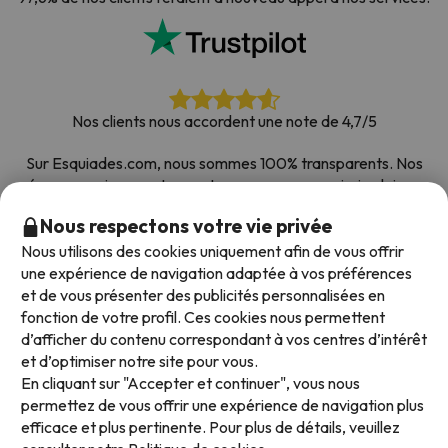
Nos clients nous accordent une note de 4,7/5
Sur Esquiades.com, nous sommes 100% transparents. Nos
réseaux sociaux sont ouverts pour que vous puissiez laisser
votre avis, toutes les enquêtes que nous recevons et publions
Nous respectons votre vie privée
sur le web proviennent de vrais clients.
Nous utilisons des cookies uniquement afin de vous offrir
Comptez sur nous
|
Plus de 700 000 personnes ont
une expérience de navigation adaptée à vos préférences
réservé leur séjour au ski avec Esquiades.com
et de vous présenter des publicités personnalisées en
fonction de votre profil. Ces cookies nous permettent
d’afficher du contenu correspondant à vos centres d’intérêt
et d’optimiser notre site pour vous.
Modes de paiement disponibles
En cliquant sur "Accepter et continuer", vous nous
permettez de vous offrir une expérience de navigation plus
efficace et plus pertinente. Pour plus de détails, veuillez