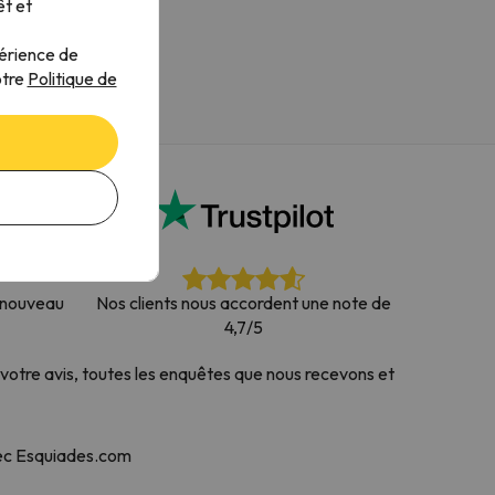
êt et
périence de
otre
Politique de
à nouveau
Nos clients nous accordent une note de
4,7/5
votre avis, toutes les enquêtes que nous recevons et
vec Esquiades.com