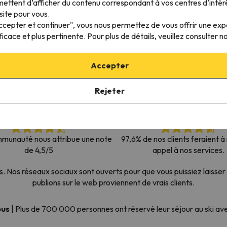
ettent d’afficher du contenu correspondant à vos centres d’intér
s qu'il aura retrouvé sa boussole, il reviendra.
site pour vous.
Accepter et continuer", vous nous permettez de vous offrir une ex
ficace et plus pertinente. Pour plus de détails, veuillez consulter n
Accepter
Rejeter
munauté nous attribue une note
97,6% de nos clients feraient 
de 4,5/5
appel à nos services.
os réseaux sociaux sont ouverts pour que vous puissiez laisser 
publions sur le web proviennent de vrais clients.
ous
|
Plus de 700 000 personnes ont réservé leur séjour au ski a