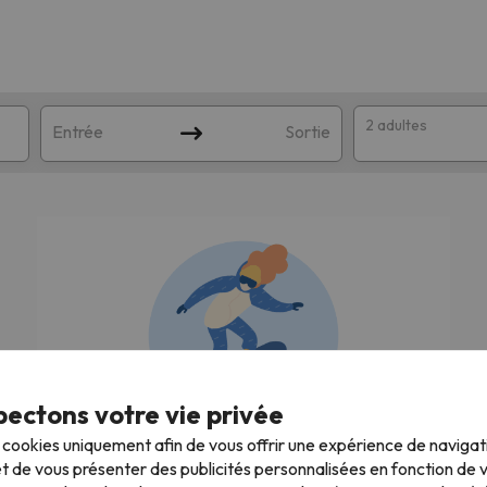
2 adultes
Entrée
Sortie
ectons votre vie privée
orrespondant à votre recherche. Essayez de modifier la destinatio
s cookies uniquement afin de vous offrir une expérience de naviga
Nous recherchons les meilleures vacances
t de vous présenter des publicités personnalisées en fonction de vo
au ski !