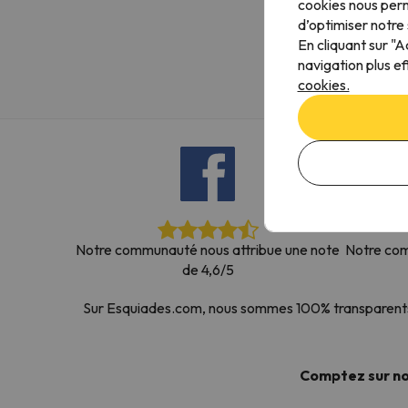
cookies nous perm
Il semble que notre chercheur se soit égaré. Dè
d’optimiser notre 
En cliquant sur "
navigation plus ef
cookies.
Notre communauté nous attribue une note
Notre com
de 4,6/5
Sur Esquiades.com, nous sommes 100% transparents. N
Comptez sur n