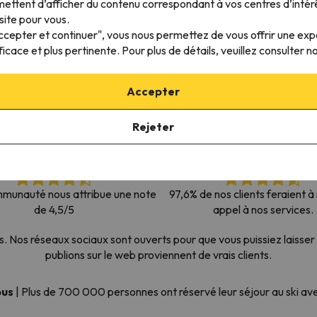
ettent d’afficher du contenu correspondant à vos centres d’intér
s qu'il aura retrouvé sa boussole, il reviendra.
site pour vous.
Accepter et continuer", vous nous permettez de vous offrir une ex
ficace et plus pertinente. Pour plus de détails, veuillez consulter n
Accepter
Rejeter
munauté nous attribue une note
97,6% de nos clients feraient 
de 4,5/5
appel à nos services.
os réseaux sociaux sont ouverts pour que vous puissiez laisser 
publions sur le web proviennent de vrais clients.
ous
|
Plus de 700 000 personnes ont réservé leur séjour au ski a