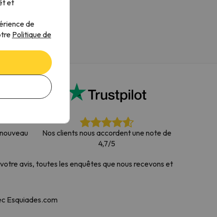
êt et
périence de
otre
Politique de
à nouveau
Nos clients nous accordent une note de
4,7/5
votre avis, toutes les enquêtes que nous recevons et
vec Esquiades.com