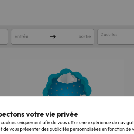
2 adultes
Entrée
Sortie
ectons votre vie privée
orrespondant à votre recherche. Essayez de modifier la destinatio
s cookies uniquement afin de vous offrir une expérience de naviga
Nous recherchons les meilleures vacances
t de vous présenter des publicités personnalisées en fonction de vo
au ski !