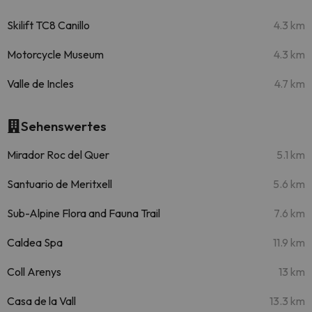
Skilift TC8 Canillo
4.3 km
Motorcycle Museum
4.3 km
Valle de Incles
4.7 km
Sehenswertes
Mirador Roc del Quer
5.1 km
Santuario de Meritxell
5.6 km
Sub-Alpine Flora and Fauna Trail
7.6 km
Caldea Spa
11.9 km
Coll Arenys
13 km
Casa de la Vall
13.3 km