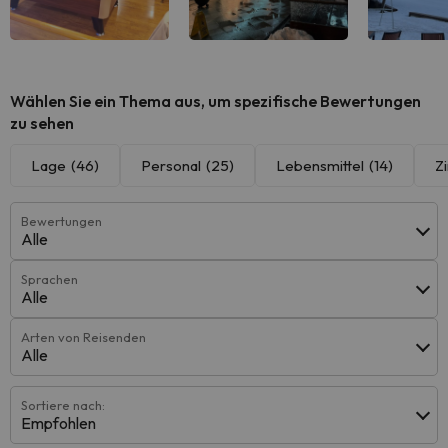
Alle sehen
Alle sehen
Alle 
Wählen Sie ein Thema aus, um spezifische Bewertungen
zu sehen
Lage
(46)
Personal
(25)
Lebensmittel
(14)
Z
Bewertungen
Alle
Sprachen
Alle
Arten von Reisenden
Alle
Sortiere nach:
Empfohlen