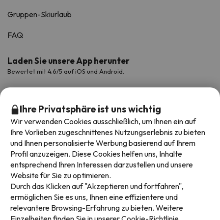
Gruppen-Skiurlaub
FAQ
Laden Sie unsere App herunter
Bewertet mit 4.6/5 auf iOS und Android.
Ihre Privatsphäre ist uns wichtig
Wir verwenden Cookies ausschließlich, um Ihnen ein auf
Ihre Vorlieben zugeschnittenes Nutzungserlebnis zu bieten
und Ihnen personalisierte Werbung basierend auf Ihrem
Profil anzuzeigen. Diese Cookies helfen uns, Inhalte
entsprechend Ihren Interessen darzustellen und unsere
Website für Sie zu optimieren.
Verfügbare Zahlungsarten
Durch das Klicken auf "Akzeptieren und fortfahren",
ermöglichen Sie es uns, Ihnen eine effizientere und
relevantere Browsing-Erfahrung zu bieten. Weitere
Einzelheiten finden Sie in unserer
Cookie-Richtlinie.