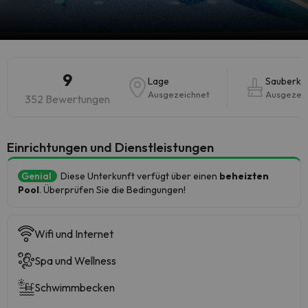
9
Lage
Sauberkei
Ausgezeichnet
Ausgezei
352 Bewertungen
​Einrichtungen und Dienstleistungen
Genial
Diese Unterkunft verfügt über einen
beheizten
Pool
. Überprüfen Sie die Bedingungen!
Wifi und Internet
Spa und Wellness
Schwimmbecken