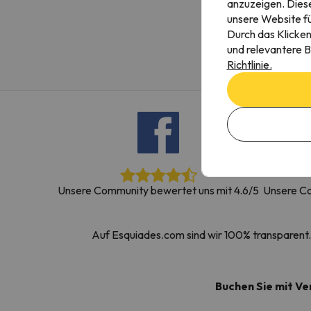
anzuzeigen. Diese
Es sieht so aus, als hätte sich unser Sucher v
unsere Website fü
Durch das Klicken
und relevantere B
Richtlinie.
Unsere Community bewertet uns mit 4.6/5
Unsere Co
Auf Esquiades.com sind wir 100% transparent. 
Buchen Sie mit V