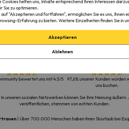
 Cookies helfen uns, Inhalte entsprechend Ihren Interessen darzus
erirrt. Sobald er seinen Kompass gefunden hat, wird er zurück sein.
r Sie zu optimieren.
 auf "Akzeptieren und fortfahren", ermöglichen Sie es uns, Ihnen ei
rowsing-Erfahrung zu bieten. Weitere Einzelheiten finden Sie in u
Akzeptieren
Ablehnen
mmunity bewertet uns mit 4.5/5
97,6% unserer Kunden würden w
uns buchen.
In unseren sozialen Netzwerken können Sie Ihre Meinung äußern. A
veröffentlichen, stammen von echten Kunden.
ertrauen
|
Über 700.000 Menschen haben ihren Skiurlaub bei Es