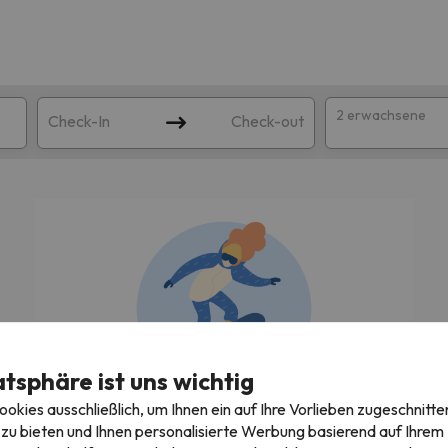
2 erwachsene
Check-In
Check-out
atsphäre ist uns wichtig
ie Ihrer Suche entsprechen. Versuchen Sie, das Ziel zu ändern.
kies ausschließlich, um Ihnen ein auf Ihre Vorlieben zugeschnitte
Wir suchen gerade die besten Angebote!
zu bieten und Ihnen personalisierte Werbung basierend auf Ihrem P