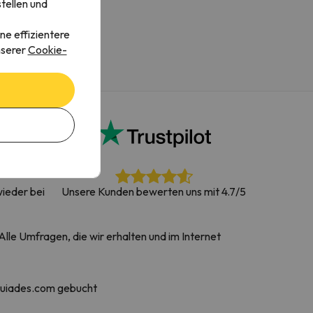
tellen und
ne effizientere
nserer
Cookie-
ieder bei
Unsere Kunden bewerten uns mit 4.7/5
lle Umfragen, die wir erhalten und im Internet
quiades.com gebucht