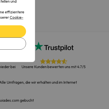
tellen und
ne effizientere
nserer
Cookie-
ieder bei
Unsere Kunden bewerten uns mit 4.7/5
lle Umfragen, die wir erhalten und im Internet
quiades.com gebucht