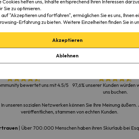
 Cookies helfen uns, Inhalte entsprechend Ihren Interessen darzus
erirrt. Sobald er seinen Kompass gefunden hat, wird er zurück sein.
r Sie zu optimieren.
 auf "Akzeptieren und fortfahren", ermöglichen Sie es uns, Ihnen ei
rowsing-Erfahrung zu bieten. Weitere Einzelheiten finden Sie in u
Akzeptieren
Ablehnen
mmunity bewertet uns mit 4.5/5
97,6% unserer Kunden würden w
uns buchen.
In unseren sozialen Netzwerken können Sie Ihre Meinung äußern. A
veröffentlichen, stammen von echten Kunden.
ertrauen
|
Über 700.000 Menschen haben ihren Skiurlaub bei Es