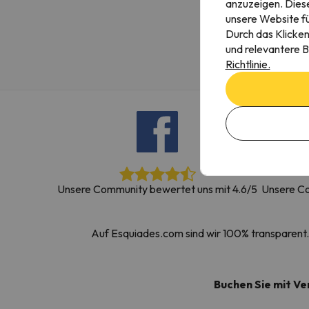
anzuzeigen. Diese
Es sieht so aus, als hätte sich unser Sucher v
unsere Website fü
Durch das Klicken
und relevantere B
Richtlinie.
Unsere Community bewertet uns mit 4.6/5
Unsere Co
Auf Esquiades.com sind wir 100% transparent. 
Buchen Sie mit V