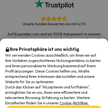
Unsere Kunden bewerten uns mit 4.7/5
Auf Esquiades.com sind wir 100% transparent. In unseren
sozialen Netzwerken können Sie Ihre Meinung äußern. Alle
Umfragen, die wir erhalten und im Internet veröffentlichen,
Ihre Privatsphäre ist uns wichtig
stammen von echten Kunden.
Wir verwenden Cookies ausschließlich, um Ihnen ein auf
Buchen Sie mit Vertrauen
|
Über 700.000 Menschen
Ihre Vorlieben zugeschnittenes Nutzungserlebnis zu bieten
haben ihren Skiurlaub bei Esquiades.com gebucht
und Ihnen personalisierte Werbung basierend auf Ihrem
Profil anzuzeigen. Diese Cookies helfen uns, Inhalte
entsprechend Ihren Interessen darzustellen und unsere
Website für Sie zu optimieren.
Verfügbare Zahlungsarten
Durch das Klicken auf "Akzeptieren und fortfahren",
ermöglichen Sie es uns, Ihnen eine effizientere und
relevantere Browsing-Erfahrung zu bieten. Weitere
Einzelheiten finden Sie in unserer
Cookie-Richtlinie.