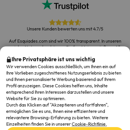
Unsere Kunden bewerten uns mit 4.7/5
Auf Esquiades.com sind wir 100% transparent. In unseren
sozialen Netzwerken können Sie Ihre Meinung äußern. Alle
Umfragen, die wir erhalten und im Internet veröffentlichen,
Ihre Privatsphäre ist uns wichtig
stammen von echten Kunden.
Wir verwenden Cookies ausschließlich, um Ihnen ein auf
Buchen Sie mit Vertrauen
|
Über 700.000 Menschen
Ihre Vorlieben zugeschnittenes Nutzungserlebnis zu bieten
haben ihren Skiurlaub bei Esquiades.com gebucht
und Ihnen personalisierte Werbung basierend auf Ihrem
Profil anzuzeigen. Diese Cookies helfen uns, Inhalte
entsprechend Ihren Interessen darzustellen und unsere
Website für Sie zu optimieren.
Verfügbare Zahlungsarten
Durch das Klicken auf "Akzeptieren und fortfahren",
ermöglichen Sie es uns, Ihnen eine effizientere und
relevantere Browsing-Erfahrung zu bieten. Weitere
Einzelheiten finden Sie in unserer
Cookie-Richtlinie.