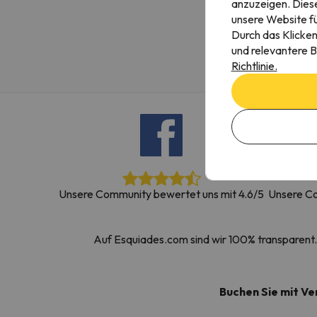
anzuzeigen. Diese
Es sieht so aus, als hätte sich unser Sucher v
unsere Website fü
Durch das Klicken
und relevantere B
Richtlinie.
Unsere Community bewertet uns mit 4.6/5
Unsere Co
Auf Esquiades.com sind wir 100% transparent. 
Buchen Sie mit V