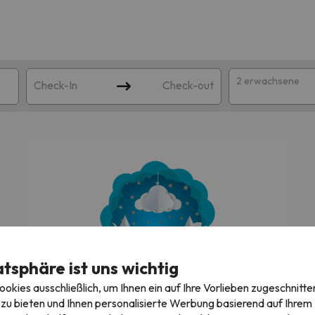
2 erwachsene
Check-In
Check-out
atsphäre ist uns wichtig
ie Ihrer Suche entsprechen. Versuchen Sie, das Ziel zu ändern.
kies ausschließlich, um Ihnen ein auf Ihre Vorlieben zugeschnitte
Wir suchen gerade die besten Angebote!
zu bieten und Ihnen personalisierte Werbung basierend auf Ihrem P