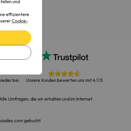
tellen und
ne effizientere
nserer
Cookie-
ieder bei
Unsere Kunden bewerten uns mit 4.7/5
lle Umfragen, die wir erhalten und im Internet
quiades.com gebucht