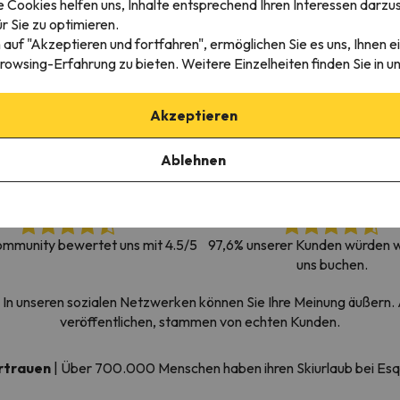
 Cookies helfen uns, Inhalte entsprechend Ihren Interessen darzus
erirrt. Sobald er seinen Kompass gefunden hat, wird er zurück sein.
r Sie zu optimieren.
 auf "Akzeptieren und fortfahren", ermöglichen Sie es uns, Ihnen ei
rowsing-Erfahrung zu bieten. Weitere Einzelheiten finden Sie in u
Akzeptieren
Ablehnen
mmunity bewertet uns mit 4.5/5
97,6% unserer Kunden würden w
uns buchen.
In unseren sozialen Netzwerken können Sie Ihre Meinung äußern. A
veröffentlichen, stammen von echten Kunden.
ertrauen
|
Über 700.000 Menschen haben ihren Skiurlaub bei Es