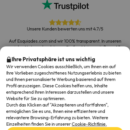
Unsere Kunden bewerten uns mit 4.7/5
Auf Esquiades.com sind wir 100% transparent. In unseren
sozialen Netzwerken können Sie Ihre Meinung äußern. Alle
Umfragen, die wir erhalten und im Internet veröffentlichen,
Ihre Privatsphäre ist uns wichtig
stammen von echten Kunden.
Wir verwenden Cookies ausschließlich, um Ihnen ein auf
Buchen Sie mit Vertrauen
|
Über 700.000 Menschen
Ihre Vorlieben zugeschnittenes Nutzungserlebnis zu bieten
haben ihren Skiurlaub bei Esquiades.com gebucht
und Ihnen personalisierte Werbung basierend auf Ihrem
Profil anzuzeigen. Diese Cookies helfen uns, Inhalte
entsprechend Ihren Interessen darzustellen und unsere
Website für Sie zu optimieren.
Verfügbare Zahlungsarten
Durch das Klicken auf "Akzeptieren und fortfahren",
ermöglichen Sie es uns, Ihnen eine effizientere und
relevantere Browsing-Erfahrung zu bieten. Weitere
Einzelheiten finden Sie in unserer
Cookie-Richtlinie.