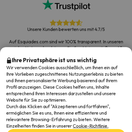
Unsere Kunden bewerten uns mit 4.7/5
Auf Esquiades.com sind wir 100% transparent. In unseren
sozialen Netzwerken können Sie Ihre Meinung äußern. Alle
Umfragen, die wir erhalten und im Internet veröffentlichen,
Ihre Privatsphäre ist uns wichtig
stammen von echten Kunden.
Wir verwenden Cookies ausschließlich, um Ihnen ein auf
Buchen Sie mit Vertrauen
|
Über 700.000 Menschen
Ihre Vorlieben zugeschnittenes Nutzungserlebnis zu bieten
haben ihren Skiurlaub bei Esquiades.com gebucht
und Ihnen personalisierte Werbung basierend auf Ihrem
Profil anzuzeigen. Diese Cookies helfen uns, Inhalte
entsprechend Ihren Interessen darzustellen und unsere
Website für Sie zu optimieren.
Verfügbare Zahlungsarten
Durch das Klicken auf "Akzeptieren und fortfahren",
ermöglichen Sie es uns, Ihnen eine effizientere und
relevantere Browsing-Erfahrung zu bieten. Weitere
Einzelheiten finden Sie in unserer
Cookie-Richtlinie.