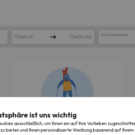
2 erwachsene
Check-In
Check-out
atsphäre ist uns wichtig
ie Ihrer Suche entsprechen. Versuchen Sie, das Ziel zu ändern.
kies ausschließlich, um Ihnen ein auf Ihre Vorlieben zugeschnitte
Wir suchen gerade die besten Angebote!
zu bieten und Ihnen personalisierte Werbung basierend auf Ihrem P