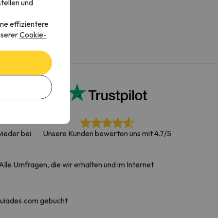
tellen und
ne effizientere
nserer
Cookie-
ieder bei
Unsere Kunden bewerten uns mit 4.7/5
lle Umfragen, die wir erhalten und im Internet
quiades.com gebucht