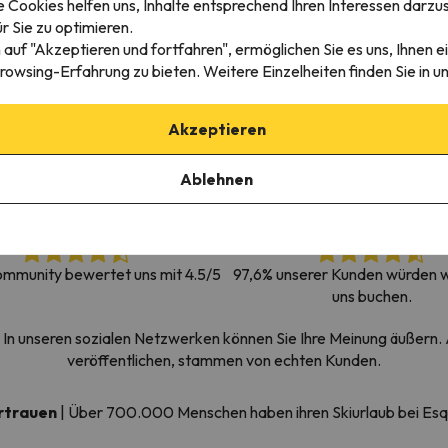
 Cookies helfen uns, Inhalte entsprechend Ihren Interessen darzus
erirrt. Sobald er seinen Kompass gefunden hat, wird er zurück sein.
r Sie zu optimieren.
 auf "Akzeptieren und fortfahren", ermöglichen Sie es uns, Ihnen ei
rowsing-Erfahrung zu bieten. Weitere Einzelheiten finden Sie in u
Akzeptieren
Ablehnen
mmunity bewertet uns mit 4.5/5
97,6% unserer Kunden würden w
uns buchen.
In unseren sozialen Netzwerken können Sie Ihre Meinung äußern. A
veröffentlichen, stammen von echten Kunden.
ertrauen
|
Über 700.000 Menschen haben ihren Skiurlaub bei Es