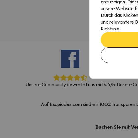
anzuzeigen. Diese
Es sieht so aus, als hätte sich unser Sucher v
unsere Website fü
Durch das Klicken
und relevantere B
Richtlinie.
Unsere Community bewertet uns mit 4.6/5
Unsere Co
Auf Esquiades.com sind wir 100% transparent. 
Buchen Sie mit V