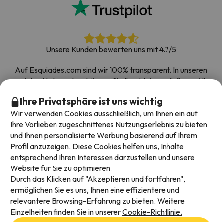
Unsere Kunden bewerten uns mit 4.7/5
Auf Esquiades.com sind wir 100% transparent. In unseren
sozialen Netzwerken können Sie Ihre Meinung äußern. Alle
Umfragen, die wir erhalten und im Internet veröffentlichen,
Ihre Privatsphäre ist uns wichtig
stammen von echten Kunden.
Wir verwenden Cookies ausschließlich, um Ihnen ein auf
Buchen Sie mit Vertrauen
|
Über 700.000 Menschen
Ihre Vorlieben zugeschnittenes Nutzungserlebnis zu bieten
haben ihren Skiurlaub bei Esquiades.com gebucht
und Ihnen personalisierte Werbung basierend auf Ihrem
Profil anzuzeigen. Diese Cookies helfen uns, Inhalte
entsprechend Ihren Interessen darzustellen und unsere
Website für Sie zu optimieren.
Verfügbare Zahlungsarten
Durch das Klicken auf "Akzeptieren und fortfahren",
ermöglichen Sie es uns, Ihnen eine effizientere und
relevantere Browsing-Erfahrung zu bieten. Weitere
Einzelheiten finden Sie in unserer
Cookie-Richtlinie.