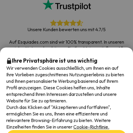
Unsere Kunden bewerten uns mit 4.7/5
Auf Esquiades.com sind wir 100% transparent. In unseren
sozialen Netzwerken können Sie Ihre Meinung äußern. Alle
Umfragen, die wir erhalten und im Internet veröffentlichen,
Ihre Privatsphäre ist uns wichtig
stammen von echten Kunden.
Wir verwenden Cookies ausschließlich, um Ihnen ein auf
Buchen Sie mit Vertrauen
|
Über 700.000 Menschen
Ihre Vorlieben zugeschnittenes Nutzungserlebnis zu bieten
haben ihren Skiurlaub bei Esquiades.com gebucht
und Ihnen personalisierte Werbung basierend auf Ihrem
Profil anzuzeigen. Diese Cookies helfen uns, Inhalte
entsprechend Ihren Interessen darzustellen und unsere
Website für Sie zu optimieren.
Verfügbare Zahlungsarten
Durch das Klicken auf "Akzeptieren und fortfahren",
ermöglichen Sie es uns, Ihnen eine effizientere und
relevantere Browsing-Erfahrung zu bieten. Weitere
Einzelheiten finden Sie in unserer
Cookie-Richtlinie.