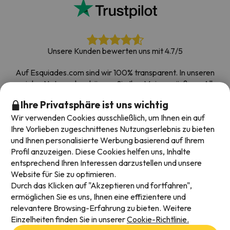
Unsere Kunden bewerten uns mit 4.7/5
Auf Esquiades.com sind wir 100% transparent. In unseren
sozialen Netzwerken können Sie Ihre Meinung äußern. Alle
Umfragen, die wir erhalten und im Internet veröffentlichen,
Ihre Privatsphäre ist uns wichtig
stammen von echten Kunden.
Wir verwenden Cookies ausschließlich, um Ihnen ein auf
Buchen Sie mit Vertrauen
|
Über 700.000 Menschen
Ihre Vorlieben zugeschnittenes Nutzungserlebnis zu bieten
haben ihren Skiurlaub bei Esquiades.com gebucht
und Ihnen personalisierte Werbung basierend auf Ihrem
Profil anzuzeigen. Diese Cookies helfen uns, Inhalte
entsprechend Ihren Interessen darzustellen und unsere
Website für Sie zu optimieren.
Verfügbare Zahlungsarten
Durch das Klicken auf "Akzeptieren und fortfahren",
ermöglichen Sie es uns, Ihnen eine effizientere und
relevantere Browsing-Erfahrung zu bieten. Weitere
Einzelheiten finden Sie in unserer
Cookie-Richtlinie.