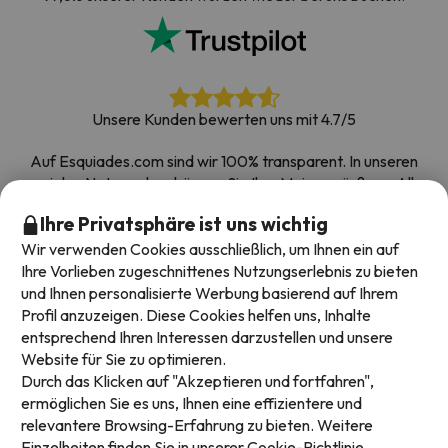
Unsere Kunden bewerten uns mit 4.7/5
Auf Esquiades.com sind wir 100% transparent. In unseren
sozialen Netzwerken können Sie Ihre Meinung äußern. Alle
Umfragen, die wir erhalten und im Internet veröffentlichen,
Ihre Privatsphäre ist uns wichtig
stammen von echten Kunden.
Wir verwenden Cookies ausschließlich, um Ihnen ein auf
Buchen Sie mit Vertrauen
|
Über 700.000 Menschen
Ihre Vorlieben zugeschnittenes Nutzungserlebnis zu bieten
haben ihren Skiurlaub bei Esquiades.com gebucht
und Ihnen personalisierte Werbung basierend auf Ihrem
Profil anzuzeigen. Diese Cookies helfen uns, Inhalte
entsprechend Ihren Interessen darzustellen und unsere
Website für Sie zu optimieren.
Verfügbare Zahlungsarten
Durch das Klicken auf "Akzeptieren und fortfahren",
ermöglichen Sie es uns, Ihnen eine effizientere und
relevantere Browsing-Erfahrung zu bieten. Weitere
Einzelheiten finden Sie in unserer
Cookie-Richtlinie.